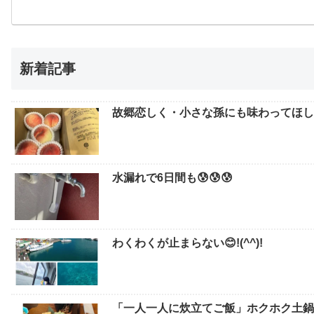
新着記事
故郷恋しく・小さな孫にも味わってほしい
水漏れで6日間も😰😰😰
わくわくが止まらない😊!(^^)!
「一人一人に炊立てご飯」ホクホク土鍋