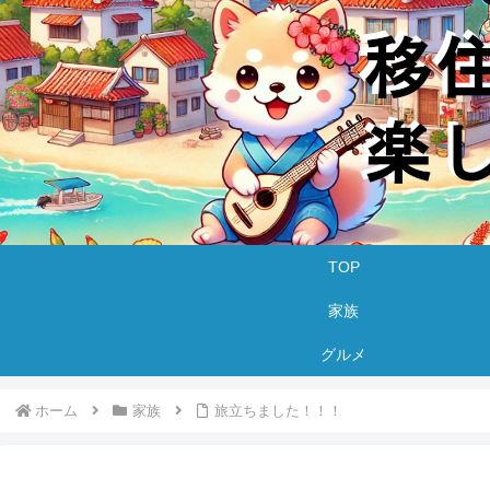
TOP
家族
グルメ
ホーム
家族
旅立ちました！！！