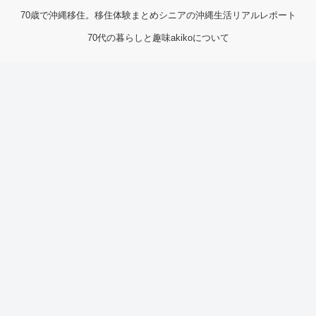
70歳で沖縄移住。移住体験まとめ
シニアの沖縄生活リアルレポート
70代の暮らしと趣味
akikoについて