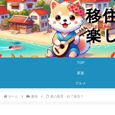
TOP
家族
グルメ
ホーム
趣味
夏の風景・終了報告？