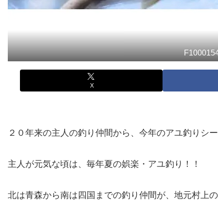
F100015
X
２０年来の主人の釣り仲間から、今年のアユ釣りシー
主人が元気な頃は、毎年夏の娯楽・アユ釣り！！
北は青森から南は四国までの釣り仲間が、地元村上の