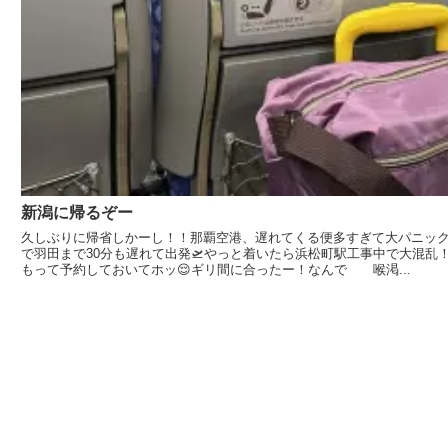
新潟に帰るぞー
久しぶりに帰省しかーし！！那覇空港、遅れてくる便多すぎて大パニッ
で羽田まで30分も遅れて出発🛫やっと着いたら浜松町駅工事中で大混乱
もって予約しておいてホッ😌ギリ間に合ったー！なんで 喉渇...