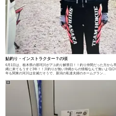
鮎釣り・インストラクター？の頃
6月1日は、栃木県の那珂川がアユ釣り解禁日！！釣り仲間だった方から
縄に来てもうすぐ3年！！川釣りが無い沖縄からの情報なんて無いよ🤔😣
年も関東の河川は全滅だそうで、新潟の私達夫婦のホームグラン...
旅