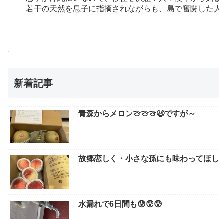
若干の天然を息子に指摘されながらも、島で奮闘した
新着記事
青森からメロン🍈🍈🍈😃ですが～
故郷恋しく・小さな孫にも味わってほしい
水漏れで6日間も😰😰😰